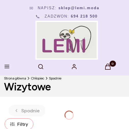
NAPISZ:
sklep@lemi.moda
✉
📞
ZADZWON:
694 218 500
Produkty w k
Otwórz wyszukiwarkę
Menu
Szukaj
Zaloguj się
Koszyk
Strona główna
Chłopiec
Spodnie
Wizytowe
Spodnie
Filtry