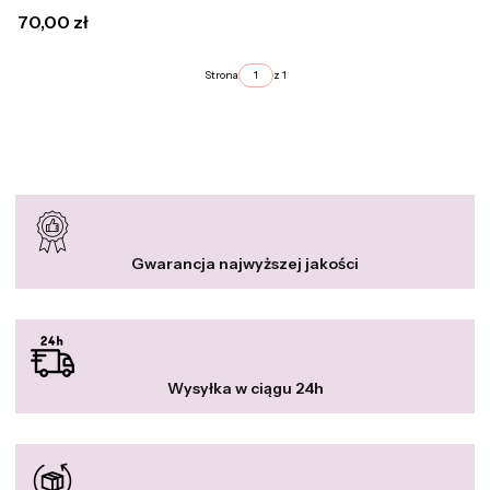
wiskoza polskie galowe
Cena
70,00 zł
Strona
z 1
Gwarancja najwyższej jakości
Wysyłka w ciągu 24h