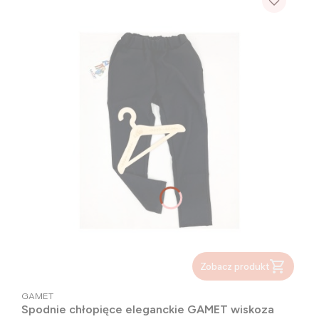
Zobacz produkt
PRODUCENT
GAMET
Spodnie chłopięce eleganckie GAMET wiskoza