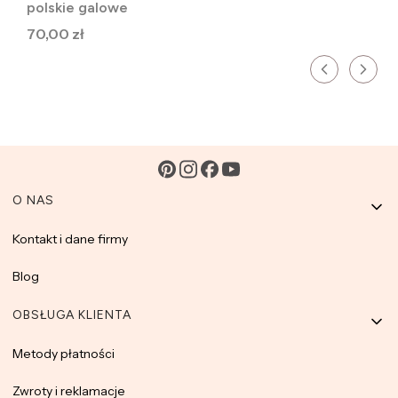
polskie galowe
Cena
70,00 zł
Linki w stopce
O NAS
Kontakt i dane firmy
Blog
OBSŁUGA KLIENTA
Metody płatności
Zwroty i reklamacje