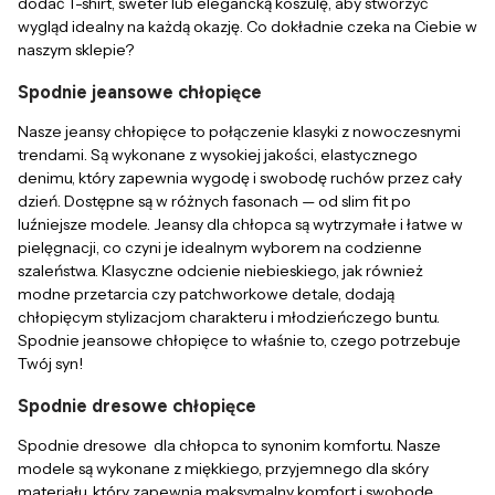
dodać T-shirt, sweter lub elegancką koszulę, aby stworzyć
wygląd idealny na każdą okazję. Co dokładnie czeka na Ciebie w
naszym sklepie?
Spodnie jeansowe chłopięce
Nasze jeansy chłopięce to połączenie klasyki z nowoczesnymi
trendami. Są wykonane z wysokiej jakości, elastycznego
denimu, który zapewnia wygodę i swobodę ruchów przez cały
dzień. Dostępne są w różnych fasonach — od slim fit po
luźniejsze modele. Jeansy dla chłopca są wytrzymałe i łatwe w
pielęgnacji, co czyni je idealnym wyborem na codzienne
szaleństwa. Klasyczne odcienie niebieskiego, jak również
modne przetarcia czy patchworkowe detale, dodają
chłopięcym stylizacjom charakteru i młodzieńczego buntu.
Spodnie jeansowe chłopięce to właśnie to, czego potrzebuje
Twój syn!
Spodnie dresowe chłopięce
Spodnie dresowe dla chłopca to synonim komfortu. Nasze
modele są wykonane z miękkiego, przyjemnego dla skóry
materiału, który zapewnia maksymalny komfort i swobodę