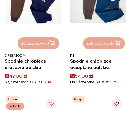
Zobacz produkt
Zobacz produkt
PRODUCENT
PRODUCENT
DRESMODA
PIK
Spodnie chłopięce
Spodnie chłopięce
dresowe polskie
ocieplane polskie
bawełna na gumce
bawełna polska
Cena promocyjna
Cena promocyjna
47,00 zł
54,00 zł
kieszeń Dresmoda
produkcja PIK
Najniższa cena:
62,00 zł
-24%
Najniższa cena:
69,00 zł
-22%
Okazja
Okazja
Bestseller