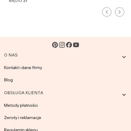
88,00 zł
Linki w stopce
O NAS
Kontakt i dane firmy
Blog
OBSŁUGA KLIENTA
Metody płatności
Zwroty i reklamacje
Regulamin sklepu