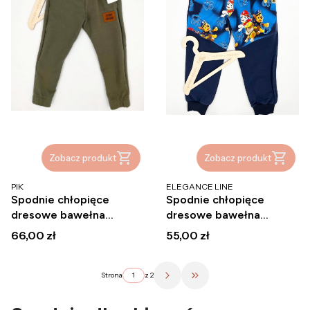
Zobacz produkt
Zobacz produkt
PRODUCENT
PRODUCENT
PIK
ELEGANCE LINE
Spodnie chłopięce
Spodnie chłopięce
dresowe bawełna
dresowe bawełna
polskie GYM WEAR PIK
polskie Psi Patrol
Cena
Cena
66,00 zł
55,00 zł
Strona
z 2
Przejdź do ostatniej strony 