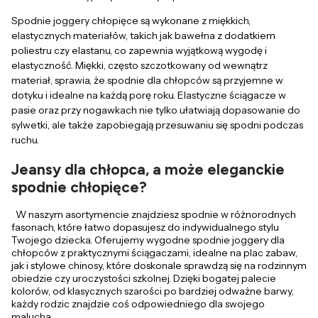
Spodnie joggery chłopięce są wykonane z miękkich,
elastycznych materiałów, takich jak bawełna z dodatkiem
poliestru czy elastanu, co zapewnia wyjątkową wygodę i
elastyczność. Miękki, często szczotkowany od wewnątrz
materiał, sprawia, że spodnie dla chłopców są przyjemne w
dotyku i idealne na każdą porę roku. Elastyczne ściągacze w
pasie oraz przy nogawkach nie tylko ułatwiają dopasowanie do
sylwetki, ale także zapobiegają przesuwaniu się spodni podczas
ruchu.
Jeansy dla chłopca, a może eleganckie
spodnie chłopięce?
W naszym asortymencie znajdziesz spodnie w różnorodnych
fasonach, które łatwo dopasujesz do indywidualnego stylu
Twojego dziecka. Oferujemy wygodne spodnie joggery dla
chłopców z praktycznymi ściągaczami, idealne na plac zabaw,
jak i stylowe chinosy, które doskonale sprawdzą się na rodzinnym
obiedzie czy uroczystości szkolnej. Dzięki bogatej palecie
kolorów, od klasycznych szarości po bardziej odważne barwy,
każdy rodzic znajdzie coś odpowiedniego dla swojego
malucha.