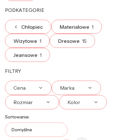
PODKATEGORIE
Chłopiec
Materiałowe
1
Wizytowe
1
Dresowe
15
Jeansowe
1
FILTRY
Cena
Marka
Rozmiar
Kolor
Lista produktów
Koniec filtrów
Sortowanie:
Domyślne