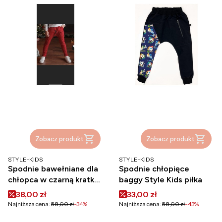
Zobacz produkt
Zobacz produkt
PRODUCENT
PRODUCENT
STYLE-KIDS
STYLE-KIDS
Spodnie bawełniane dla
Spodnie chłopięce
chłopca w czarną kratkę
baggy Style Kids piłka
Style Kids
Cena promocyjna
Cena promocyjna
38,00 zł
33,00 zł
Najniższa cena:
58,00 zł
-34%
Najniższa cena:
58,00 zł
-43%