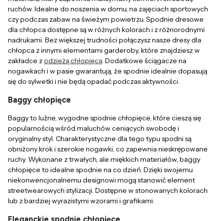
ruchów. Idealne do noszenia w domu, na zajęciach sportowych
czy podczas zabaw na świeżym powietrzu. Spodnie dresowe
dla chłopca dostępne są w różnych kolorach i z różnorodnymi
nadrukami. Bez większej trudności połączysz nasze dresy dla
chłopca z innymi elementami garderoby, które znajdziesz w
zakładce z
odzieżą chłopięcą
. Dodatkowe ściągacze na
nogawkach i w pasie gwarantują, że spodnie idealnie dopasują
się do sylwetki i nie będą opadać podczas aktywności.
Baggy chłopięce
Baggy to luźne, wygodne spodnie chłopięce, które cieszą się
popularnością wśród maluchów ceniących swobodę i
oryginalny styl. Charakterystyczne dla tego typu spodni są
obniżony krok i szerokie nogawki, co zapewnia nieskrępowane
ruchy. Wykonane z trwałych, ale miękkich materiałów, baggy
chłopięce to idealne spodnie na co dzień. Dzięki swojemu
niekonwencjonalnemu designowi mogą stanowić element
streetwearowych stylizacji. Dostępne w stonowanych kolorach
lub z bardziej wyrazistymi wzorami i grafikami.
Eleganckie spodnie chłopięce