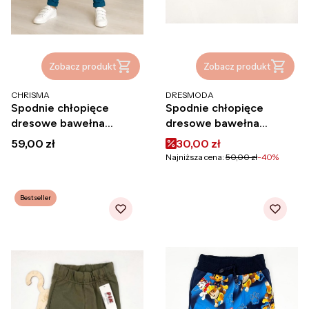
Zobacz produkt
Zobacz produkt
PRODUCENT
PRODUCENT
CHRISMA
DRESMODA
Spodnie chłopięce
Spodnie chłopięce
dresowe bawełna
dresowe bawełna
polskie baggy chłopięce
polskie Dresmoda
Cena
Cena promocyjna
59,00 zł
30,00 zł
Chrisma szczupłe
Najniższa cena:
50,00 zł
-40%
Bestseller