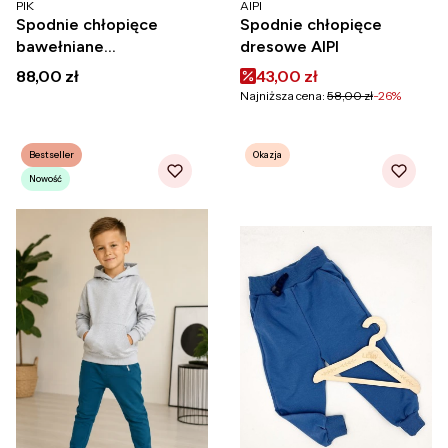
PRODUCENT
PRODUCENT
PIK
AIPI
Spodnie chłopięce
Spodnie chłopięce
bawełniane
dresowe AIPI
dekatyzowane polskie
Cena
Cena promocyjna
88,00 zł
43,00 zł
dresowe PIK
Najniższa cena:
58,00 zł
-26%
Bestseller
Okazja
Nowość