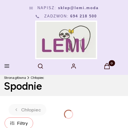
NAPISZ:
sklep@lemi.moda
✉
📞
ZADZWON:
694 218 500
Produkty w k
Otwórz wyszukiwarkę
Menu
Szukaj
Zaloguj się
Koszyk
Strona główna
Chłopiec
Spodnie
Chłopiec
Filtry