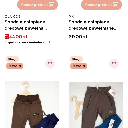
Zobacz produkt
Zobacz produkt
PRODUCENT
PRODUCENT
OLA KIDS
PIK
Spodnie chłopięce
Spodnie chłopięce
dresowe bawełna
dresowe bawełniane
polskie na gumce
polskie PIK
Cena promocyjna
Cena
44,00 zł
69,00 zł
kieszenie Ola Kids
Najniższa cena:
59,00 zł
-25%
Okazja
Okazja
Bestseller
Bestseller