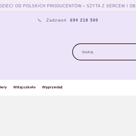
 DZIECI OD POLSKICH PRODUCENTÓW
•
SZYTA Z SERCEM I DB
📞
Zadzwoń:
694 218 500
lery
Witaj szkoło
Wyprzedaż