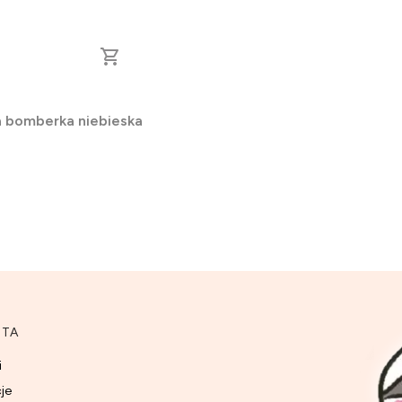
a bomberka niebieska
NTA
i
cje