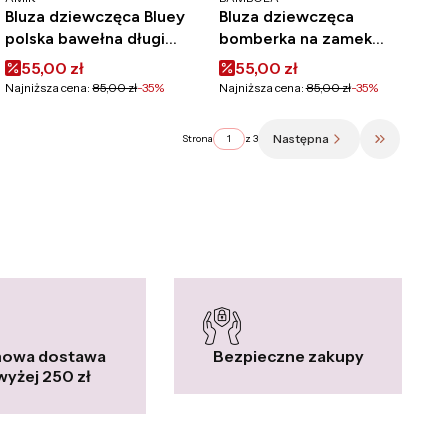
Bluza dziewczęca Bluey
Bluza dziewczęca
polska bawełna długi
bomberka na zamek
rękaw szara
Bambola
Cena promocyjna
Cena promocyjna
55,00 zł
55,00 zł
Najniższa cena:
85,00 zł
-35%
Najniższa cena:
85,00 zł
-35%
Następna
Strona
z 3
Przejdź do 
owa dostawa
Bezpieczne zakupy
yżej 250 zł