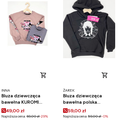
PRODUCENT
PRODUCENT
INNA
ŻAREK
Bluza dziewczęca
Bluza dziewczęca
bawełna KUROMI
bawełna polska
Lidmar
Wednesday
Cena promocyjna
Cena promocyjna
49,00 zł
59,00 zł
Najniższa cena:
69,00 zł
-29%
Najniższa cena:
59,00 zł
-0%