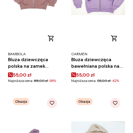
PRODUCENT
PRODUCENT
BAMBOLA
CARMEN
Bluza dziewczęca
Bluza dziewczęca
polska na zamek
bawełniana polska na
bawełna Bambola
zamek z kapturem
Cena promocyjna
Cena promocyjna
55,00 zł
55,00 zł
bomberka róż
Carmen
Najniższa cena:
88,00 zł
-38%
Najniższa cena:
95,00 zł
-42%
Okazja
Okazja