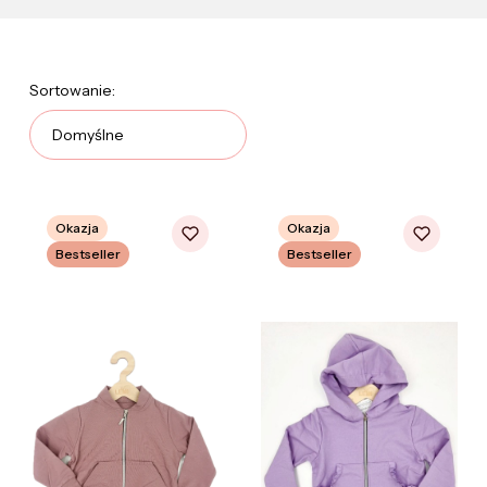
Lista produktów
Sortowanie:
Domyślne
Okazja
Okazja
Bestseller
Bestseller