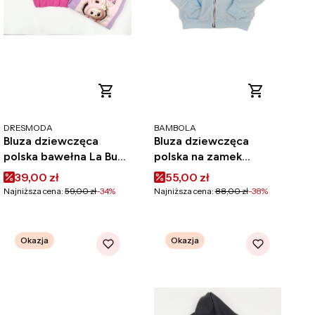
PRODUCENT
PRODUCENT
DRESMODA
BAMBOLA
Bluza dziewczęca
Bluza dziewczęca
polska bawełna La Bubu
polska na zamek
Dresmoda
bawełna Bambola
Cena promocyjna
Cena promocyjna
39,00 zł
55,00 zł
bomberka niebieska
Najniższa cena:
59,00 zł
-34%
Najniższa cena:
88,00 zł
-38%
Okazja
Okazja