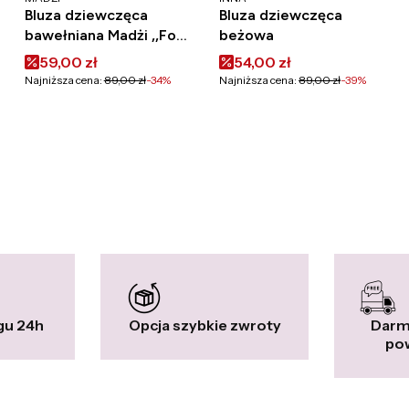
Bluza dziewczęca
Bluza dziewczęca
bawełniana Madżi ,,For
beżowa
You"
Cena promocyjna
Cena promocyjna
59,00 zł
54,00 zł
Najniższa cena:
89,00 zł
-34%
Najniższa cena:
89,00 zł
-39%
gu 24h
Opcja szybkie zwroty
Darm
pow