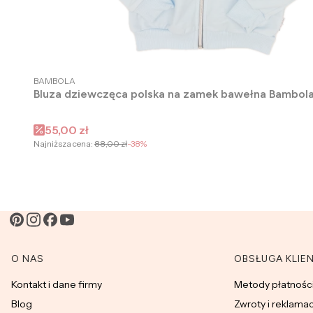
PRODUCENT
BAMBOLA
Bluza dziewczęca polska na zamek bawełna Bambol
Cena promocyjna
55,00 zł
Najniższa cena:
88,00 zł
-38%
Linki w stopce
O NAS
OBSŁUGA KLIE
Kontakt i dane firmy
Metody płatnośc
Blog
Zwroty i reklama