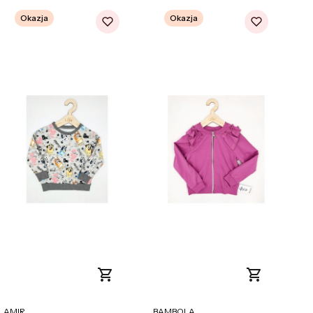
Okazja
Okazja
PRODUCENT
PRODUCENT
AMIR
BAMBOLA