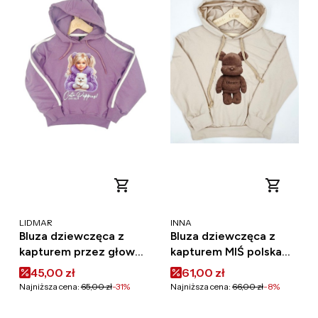
PRODUCENT
PRODUCENT
LIDMAR
INNA
Bluza dziewczęca z
Bluza dziewczęca z
kapturem przez głowę
kapturem MIŚ polska
bawełna Lidmar pies
bawełna
Cena promocyjna
Cena promocyjna
45,00 zł
61,00 zł
polska
Najniższa cena:
65,00 zł
-31%
Najniższa cena:
66,00 zł
-8%