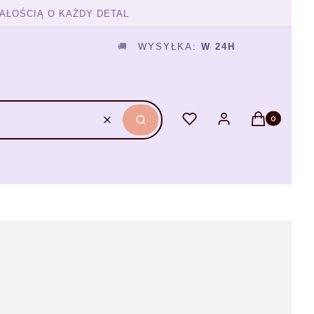
AŁOŚCIĄ O KAŻDY DETAL
🚚
WYSYŁKA:
W 24H
Produkty w ko
Ulubione
Zaloguj się
Koszyk
Wyczyść
Szukaj