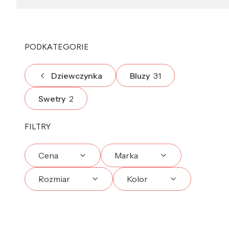
PODKATEGORIE
Dziewczynka
Bluzy
31
Swetry
2
FILTRY
Cena
Marka
Rozmiar
Kolor
Koniec filtrów