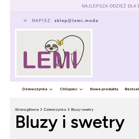
NAJLEPSZA ODZIEŻ DLA
✉
NAPISZ:
sklep@lemi.moda
Dziewczynka
Chłopiec
Nowe produkty
Bestsel
Strona główna
Dziewczynka
Bluzy i swetry
Bluzy i swetry