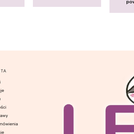
pow
NTA
i
cje
u
ości
tawy
amówienia
cje