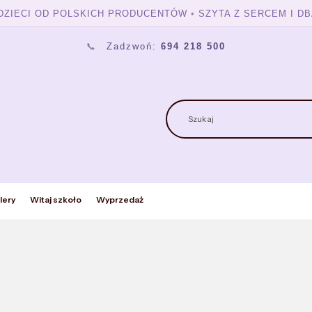
 DZIECI OD POLSKICH PRODUCENTÓW
•
SZYTA Z SERCEM I DB
📞
Zadzwoń:
694 218 500
lery
Witaj szkoło
Wyprzedaż