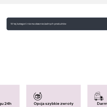
Lista produktów
W tej kategorii nie ma obecnie żadnych produktów
gu 24h
Opcja szybkie zwroty
Darm