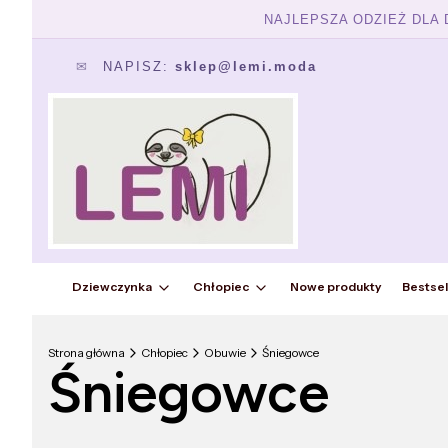
NAJLEPSZA ODZIEŻ DLA
✉
NAPISZ:
sklep@lemi.moda
Dziewczynka
Chłopiec
Nowe produkty
Bestsel
Strona główna
Chłopiec
Obuwie
Śniegowce
Śniegowce