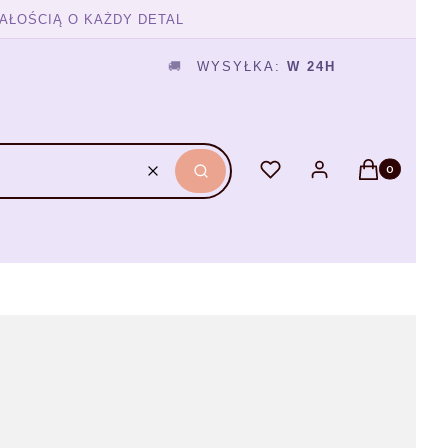
AŁOŚCIĄ O KAŻDY DETAL
🚚
WYSYŁKA:
W 24H
Produkty w ko
Ulubione
Zaloguj się
Koszyk
Wyczyść
Szukaj