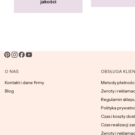
jakości
Linki w stopce
O NAS
OBSŁUGA KLIE
Kontakt i dane firmy
Metody płatnośc
Blog
Zwroty i reklama
Regulamin sklep
Polityka prywatn
Czas i koszty dos
Czas realizacji z
Zwroty i reklama