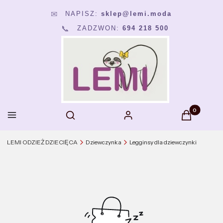
NAPISZ:
sklep@lemi.moda
✉
📞
ZADZWON:
694 218 500
Produkty w k
Otwórz wyszukiwarkę
Menu
Szukaj
Zaloguj się
Koszyk
LEMI ODZIEŻ DZIECIĘCA
Dziewczynka
Legginsy dla dziewczynki