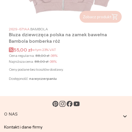
Zobacz produkt
PRODUCENT
2629-671AA
BAMBOLA
Bluza dziewczęca polska na zamek bawełna
Bambola bomberka róż
Cena promocyjna brutto
55,00 zł
w tym
23%
VAT
Cena regularna:
88,00 zł
-38%
Najniższa cena:
88,00 zł
-38%
Ceny podane bez kosztów dostawy.
Dostępność:
na wyczerpaniu
Linki w stopce
O NAS
Kontakt i dane firmy