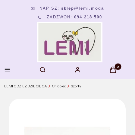
NAPISZ:
sklep@lemi.moda
✉
📞
ZADZWON:
694 218 500
Produkty w k
Otwórz wyszukiwarkę
Menu
Szukaj
Zaloguj się
Koszyk
LEMI ODZIEŻ DZIECIĘCA
Chłopiec
Szorty