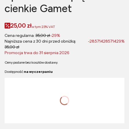
cienkie Gamet
25,00 zł
w tym
23%
VAT
Cena regularna:
35,00 zł
-29%
Najniższa cena z 30 dni przed obniżką:
-28.571428571429%
35,00 zł
Promocja trwa do 31 sierpnia 2026
Ceny podane bez kosztów dostawy.
Dostępność:
na wyczerpaniu
Wybierz wariant produktu:
Poszczególne warianty mogą różnić się ceną
*
Rozmiar
Wybierz