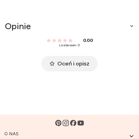
Opinie
0.00
Liczba ocen: 0
Oceń i opisz
Linki w stopce
O NAS