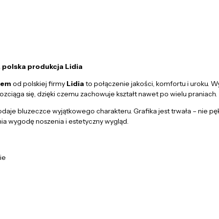
 polska produkcja Lidia
awem
od polskiej firmy
Lidia
to połączenie jakości, komfortu i uroku.
 rozciąga się, dzięki czemu zachowuje kształt nawet po wielu praniach.
dodaje bluzeczce wyjątkowego charakteru. Grafika jest trwała – nie pęka 
nia wygodę noszenia i estetyczny wygląd.
ie