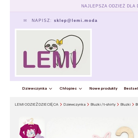
NAJLEPSZA ODZIEŻ DLA
✉
NAPISZ:
sklep@lemi.moda
Dziewczynka
Chłopiec
Nowe produkty
Bestsel
LEMI ODZIEŻ DZIECIĘCA
Dziewczynka
Bluzki / t-shirty
Bluzki
B