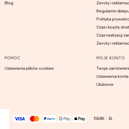
Blog
Zwroty i reklama
Regulamin sklep
Polityka prywatn
Czas i koszty dos
Czas realizacji z
Zwroty i reklama
POMOC
MOJE KONTO
Ustawienia plików cookies
Twoje zamówien
Ustawienia konta
Ulubione
POLSKI
ZŁ