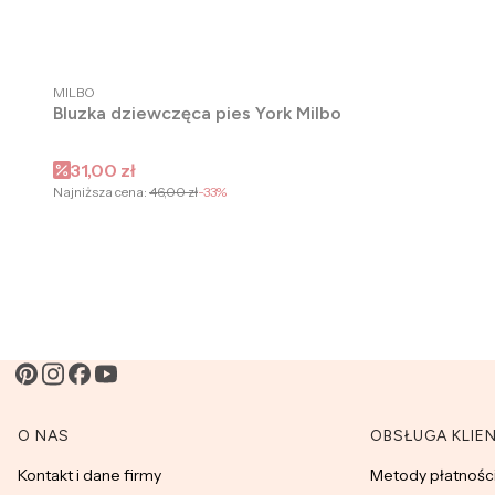
PRODUCENT
MILBO
Bluzka dziewczęca pies York Milbo
Cena promocyjna
31,00 zł
Najniższa cena:
46,00 zł
-33%
Linki w stopce
O NAS
OBSŁUGA KLIE
Kontakt i dane firmy
Metody płatnośc