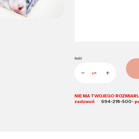
Poszczególne warianty mogą różnić się
*
Rozmiar
Wybierz
Ilość
szt.
NIE MA TWOJEGO ROZMIARU
zadzwoń
694-218-500
- p