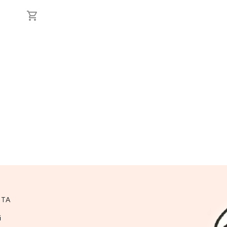
NTA
i