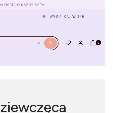
AŁOŚCIĄ O KAŻDY DETAL
🚚
WYSYŁKA:
W 24H
Produkty w ko
Ulubione
Zaloguj się
Koszyk
Wyczyść
Szukaj
dziewczęca