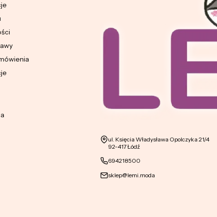
cje
u
ości
tawy
amówienia
cje
ia
Adres:
ul. Księcia Władysława Opolczyka 21/4
92-417 Łódź
694218500
sklep@lemi.moda