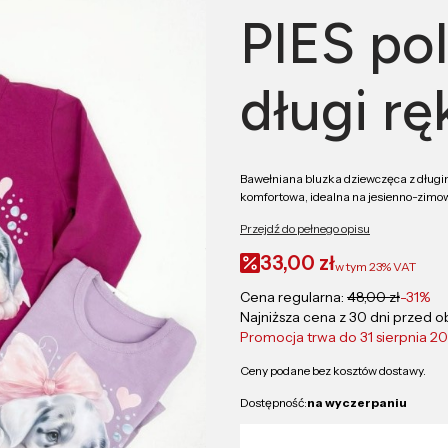
PIES po
długi rę
Bawełniana bluzka dziewczęca z długim
komfortowa, idealna na jesienno-zimow
Przejdź do pełnego opisu
33,00 zł
w tym
23%
VAT
Cena regularna:
48,00 zł
-31%
Najniższa cena z 30 dni przed o
Promocja trwa do 31 sierpnia 2
Ceny podane bez kosztów dostawy.
Dostępność:
na wyczerpaniu
Wybierz wariant produktu: