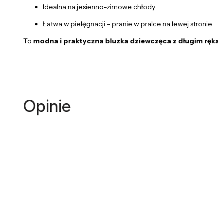
Idealna na jesienno-zimowe chłody
Łatwa w pielęgnacji – pranie w pralce na lewej stronie
To
modna i praktyczna bluzka dziewczęca z długim rę
Opinie