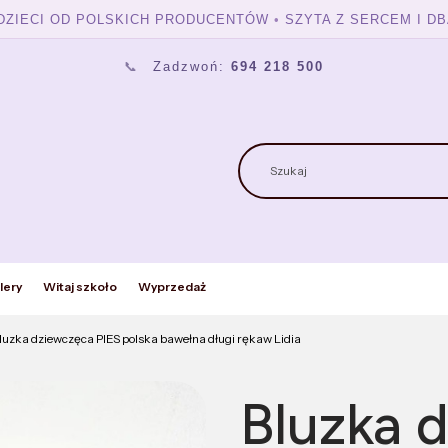
 DZIECI OD POLSKICH PRODUCENTÓW
•
SZYTA Z SERCEM I DB
📞
Zadzwoń:
694 218 500
lery
Witaj szkoło
Wyprzedaż
luzka dziewczęca PIES polska bawełna długi rękaw Lidia
Bluzka 