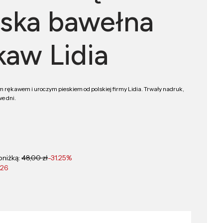
lska bawełna
kaw Lidia
 rękawem i uroczym pieskiem od polskiej firmy Lidia. Trwały nadruk,
e dni.
bniżką:
48,00 zł
-31.25%
026