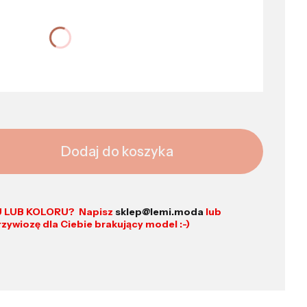
 ceną
Dodaj do koszyka
 LUB KOLORU? Napisz
sklep@lemi.moda
lub
rzywiozę dla Ciebie brakujący model :-)